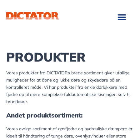
Skip
Gå
til
direkte
indhold
til
footer
PRODUKTER
Vores produkter fra DICTATORs brede sortiment giver utallige
muligheder for at åbne og lukke døre og skydedøre på en
kontrolleret måde. Vi har produkter fra enkle dørlukkere med
fjedre op til mere komplekse fuldautomatiske løsninger, selv til
branddøre.
Andet produktsortiment:
Vores øvrige sortiment af gasfjedre og hydrauliske dæmpere er
ideelt til håndtering af tunge døre, ovenlysvinduer eller store