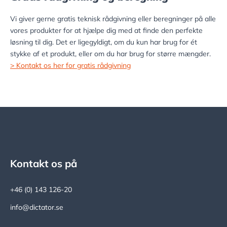
Vi giver gerne gratis teknisk rådgivning eller beregninger på alle
vores produkter for at hjælpe dig med at finde den perfekte
løsning til dig. Det er ligegyldigt, om du kun har brug for ét
stykke af et produkt, eller om du har brug for større mængder.
> Kontakt os her for gratis rådgivning
Footer
Kontakt os på
+46 (0) 143 126-20
info@dictator.se