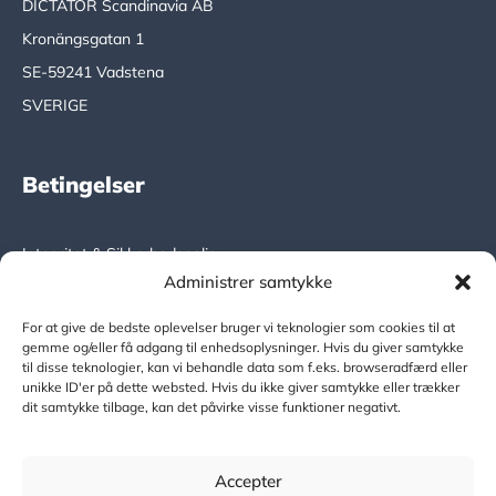
DICTATOR Scandinavia AB
Kronängsgatan 1
SE-59241 Vadstena
SVERIGE
Betingelser
Integritet & Sikkerhedspolicy
Administrer samtykke
DICTATOR Global
For at give de bedste oplevelser bruger vi teknologier som cookies til at
gemme og/eller få adgang til enhedsoplysninger. Hvis du giver samtykke
til disse teknologier, kan vi behandle data som f.eks. browseradfærd eller
www.dictator.com
unikke ID'er på dette websted. Hvis du ikke giver samtykke eller trækker
dit samtykke tilbage, kan det påvirke visse funktioner negativt.
Copyright © 2024
Accepter