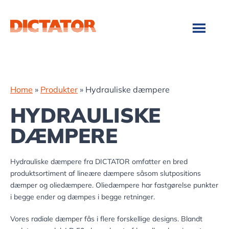
Skip
Gå
til
direkte
indhold
til
footer
Home
»
Produkter
»
Hydrauliske dæmpere
HYDRAULISKE
DÆMPERE
Hydrauliske dæmpere fra DICTATOR omfatter en bred
produktsortiment af lineære dæmpere såsom slutpositions
dæmper og oliedæmpere. Oliedæmpere har fastgørelse punkter
i begge ender og dæmpes i begge retninger.
Vores radiale dæmper fås i flere forskellige designs. Blandt