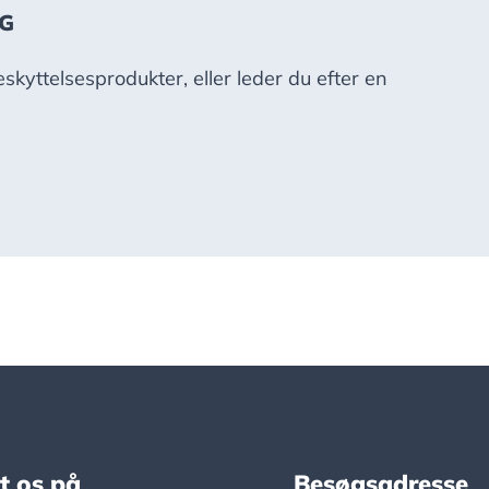
NG
skyttelsesprodukter, eller leder du efter en
t os på
Besøgsadresse