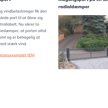
radialdæmper
g vindbelastninger fik den
ede port til at åbne sig
rollabelt. Nu sikrer to
liedæmper, at porten altid
omt og er behagelig at
med stærk vind.
kationsexemplet (EN)