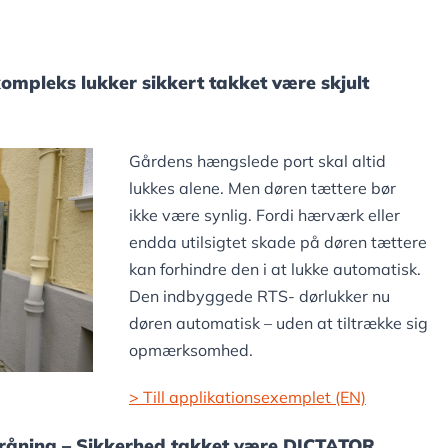
skompleks lukker sikkert takket være skjult
Gårdens hængslede port skal altid
lukkes alene. Men døren tættere bør
ikke være synlig. Fordi hærværk eller
endda utilsigtet skade på døren tættere
kan forhindre den i at lukke automatisk.
Den indbyggede RTS- dørlukker nu
døren automatisk – uden at tiltrække sig
opmærksomhed.
> Till applikationsexemplet (EN)
råning – Sikkerhed takket være DICTATOR