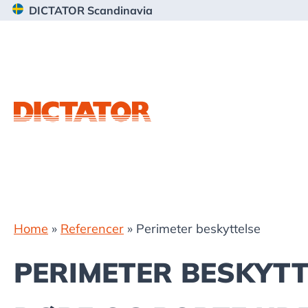
Gå
Skip
Gå
DICTATOR Scandinavia
direkte
til
direkte
til
indhold
til
primær
footer
navigation
Home
»
Referencer
»
Perimeter beskyttelse
PERIMETER BESKYTT