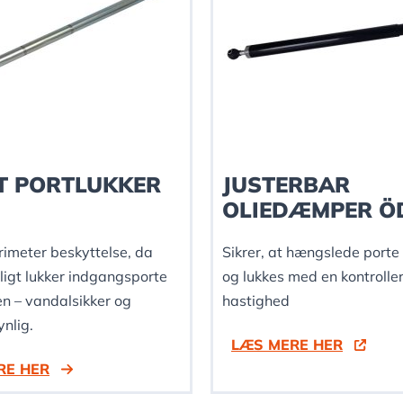
T PORTLUKKER
JUSTERBAR
OLIEDÆMPER Ö
erimeter beskyttelse, da
Sikrer, at hængslede port
ligt lukker indgangsporte
og lukkes med en kontrolle
en – vandalsikker og
hastighed
nlig.
LÆS MERE HER
RE HER