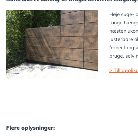
Høje suge- o
tunge hængsl
næsten ukont
justerbare o
åbner langs
bruge, selv 
> Till appli
Flere oplysninger: