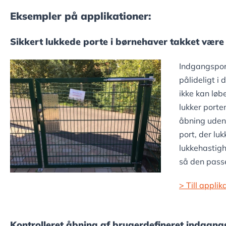
Eksempler på applikationer:
Sikkert lukkede porte i børnehaver takket vær
Indgangsport
pålideligt i
ikke kan lø
lukker porte
åbning uden 
port, der luk
lukkehastigh
så den passe
> Till appli
Kontrolleret åbning af brugerdefineret indgang