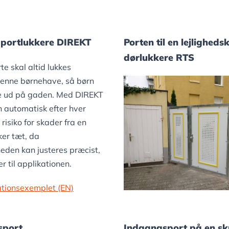
e portlukkere DIREKT
Porten til en lejlighed
dørlukkere RTS
e skal altid lukkes
 denne børnehave, så børn
be ud på gaden. Med DIREKT
n automatisk efter hver
risiko for skader fra en
ker tæt, da
eden kan justeres præcist,
r til applikationen.
kationsexemplet (EN)
sport
Indgangsport på en sk