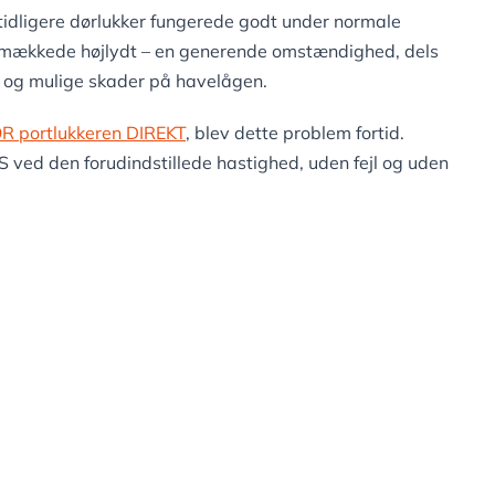
tidligere dørlukker fungerede godt under normale
 smækkede højlydt – en generende omstændighed, dels
er og mulige skader på havelågen.
R portlukkeren DIREKT
, blev dette problem fortid.
KS ved den forudindstillede hastighed, uden fejl og uden