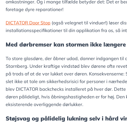
omkostninger. Og i mange tilfælde betyder det: Det er b
foretage dyre reparationer!
DICTATOR Door Stop
(også velegnet til vinduer!) løser d
installationsspecifikationer til din applikation fra os, så in
Med dørbremser kan stormen ikke længer
To store glasdøre, der åbner udad, danner indgangen til 
Starnberg. Under kraftige vindstød blev dørene ofte reve
på trods af at de var lukket over døren. Konsekvenserne: 
slet ikke at tale om sikkerhedsrisici for personer i nærhede
blev DICTATOR backchecks installeret på hver dør. Dette 
døren pålideligt, hvis åbningshastigheden er for høj. D
eksisterende overliggende dørlukker.
Støjsvag og pålidelig lukning selv i hård vi