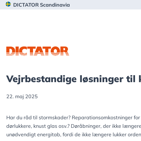
Gå
Skip
Gå
DICTATOR Scandinavia
direkte
til
direkte
til
indhold
til
primær
footer
navigation
Vejrbestandige løsninger til
22. maj 2025
Har du råd til stormskader? Reparationsomkostninger fo
dørlukkere, knust glas osv.? Døråbninger, der ikke længere 
unødvendigt energitab, fordi de ikke længere lukker ordentl