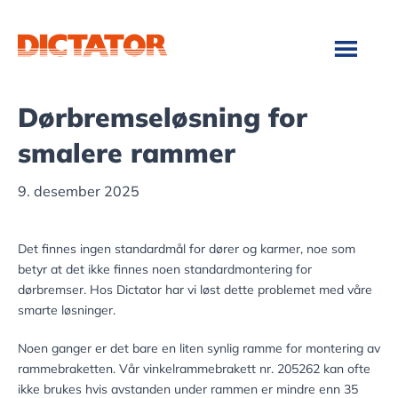
Hopp
Hopp
til
til
hovedinnhold
bunntekst
Dørbremseløsning for
smalere rammer
9. desember 2025
Det finnes ingen standardmål for dører og karmer, noe som
betyr at det ikke finnes noen standardmontering for
dørbremser. Hos Dictator har vi løst dette problemet med våre
smarte løsninger.
Noen ganger er det bare en liten synlig ramme for montering av
rammebraketten. Vår vinkelrammebrakett nr. 205262 kan ofte
ikke brukes hvis avstanden under rammen er mindre enn 35