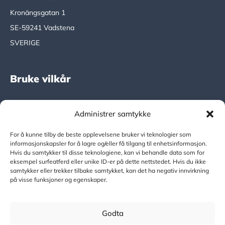
Kronängsgatan 1
SE-59241 Vadstena
SVERIGE
Bruke vilkår
DICTATORS Integritets & Säkerhetspolicy
Administrer samtykke
DICTATOR Global
For å kunne tilby de beste opplevelsene bruker vi teknologier som
informasjonskapsler for å lagre og/eller få tilgang til enhetsinformasjon.
Hvis du samtykker til disse teknologiene, kan vi behandle data som for
eksempel surfeatferd eller unike ID-er på dette nettstedet. Hvis du ikke
www.dictator.com
samtykker eller trekker tilbake samtykket, kan det ha negativ innvirkning
på visse funksjoner og egenskaper.
Copyright © 2024
Godta