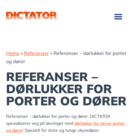
Hopp
Hopp
til
til
hovedinnhold
bunntekst
Home
»
Referanser
»
Referanser – dørlukker for porter
og dører
REFERANSER –
DØRLUKKER FOR
PORTER OG DØRER
Referanser – dørlukker for porter og dører. DICTATOR
spesialiserer seg på løsninger med
dørlukker for skyve-porter
og dører!
Spesielt for store og tunge skyvedører.