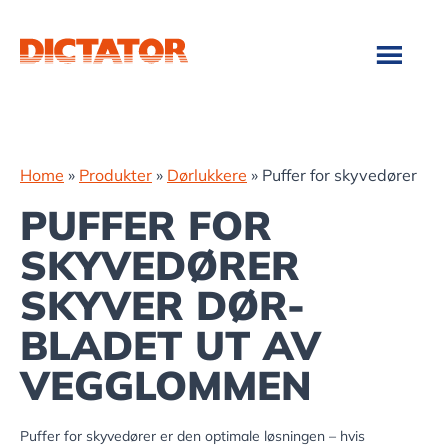
Hopp
Hopp
til
til
hovedinnhold
bunntekst
Home
»
Produkter
»
Dørlukkere
»
Puffer for skyvedører
PUFFER FOR
SKYVEDØRER
SKYVER DØR-
BLADET UT AV
VEGGLOMMEN
Puffer for skyvedører er den optimale løsningen – hvis