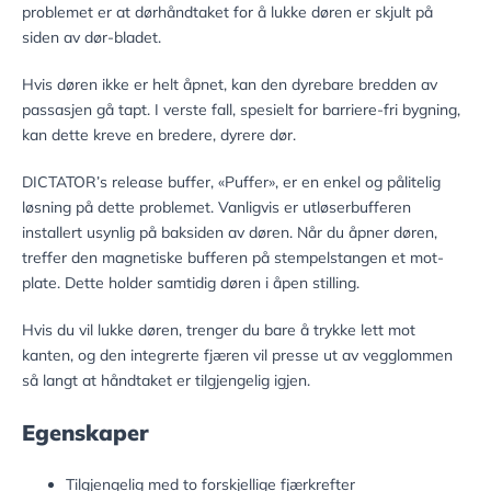
problemet er at dørhåndtaket for å lukke døren er skjult på
siden av dør-bladet.
Hvis døren ikke er helt åpnet, kan den dyrebare bredden av
passasjen gå tapt. I verste fall, spesielt for barriere-fri bygning,
kan dette kreve en bredere, dyrere dør.
DICTATOR’s release buffer, «Puffer», er en enkel og pålitelig
løsning på dette problemet. Vanligvis er utløserbufferen
installert usynlig på baksiden av døren. Når du åpner døren,
treffer den magnetiske bufferen på stempelstangen et mot-
plate. Dette holder samtidig døren i åpen stilling.
Hvis du vil lukke døren, trenger du bare å trykke lett mot
kanten, og den integrerte fjæren vil presse ut av vegglommen
så langt at håndtaket er tilgjengelig igjen.
Egenskaper
Tilgjengelig med to forskjellige fjærkrefter