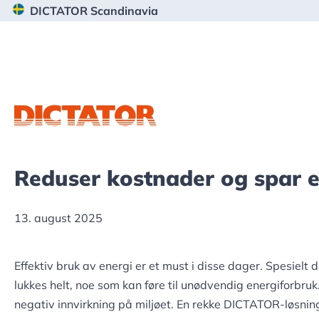
Hopp
Hopp
Hopp
DICTATOR Scandinavia
til
til
til
primær
hovedinnhold
bunntekst
menyen
Reduser kostnader og spar en
13. august 2025
Effektiv bruk av energi er et must i disse dager. Spesielt de
lukkes helt, noe som kan føre til unødvendig energiforbru
negativ innvirkning på miljøet. En rekke DICTATOR-løsning