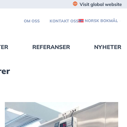
Visit global website
NORSK BOKMÅL
OM OSS
KONTAKT OSS
TER
REFERANSER
NYHETER
rer