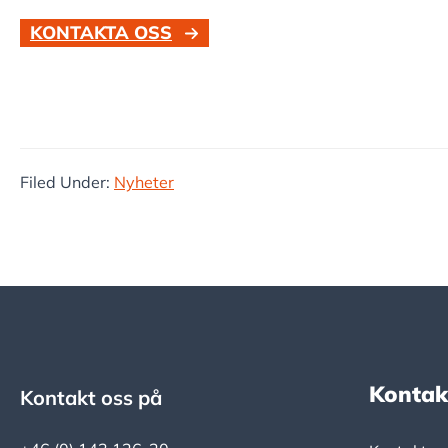
KONTAKTA OSS
Filed Under:
Nyheter
Kontak
Kontakt oss på
Footer