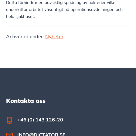
Detta förhindrar en oavsiktlig spridning av bakterier vilket
underlättar arbetet väsentligt på operationsavdelningen och
hela sjukhuset.
Arkiverad under:
Nyheter
Footer
Kontakta oss
+46 (0) 143 126-20
INFO@DICTATOR.SE