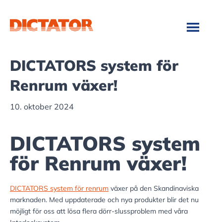
Hoppa
Hoppa
till
till
huvudinnehåll
sidfot
DICTATORS system för
Renrum växer!
10. oktober 2024
DICTATORS system
för Renrum växer!
DICTATORS system för renrum
växer på den Skandinaviska
marknaden. Med uppdaterade och nya produkter blir det nu
möjligt för oss att lösa flera dörr-slussproblem med våra