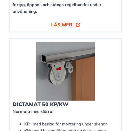
fartyg, öppnas och stängs regelbundet under
användning.
LÄS MER
DICTAMAT 50 KP/KW
Normala innerdörrar
KP:
med beslag för montering under skenan
KW:
med beslag för montering över skenan