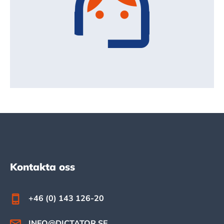
Footer
Kontakta oss
+46 (0) 143 126-20
INFO@DICTATOR.SE