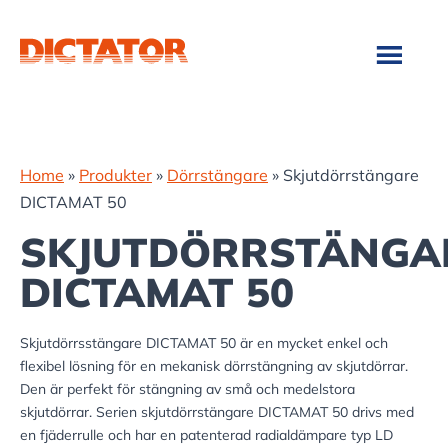
Hoppa
Hoppa
till
till
huvudinnehåll
sidfot
Home
»
Produkter
»
Dörrstängare
»
Skjutdörrstängare
DICTAMAT 50
SKJUTDÖRRSTÄNGA
DICTAMAT 50
Skjutdörrsstängare DICTAMAT 50 är en mycket enkel och
flexibel lösning för en mekanisk dörrstängning av skjutdörrar.
Den är perfekt för stängning av små och medelstora
skjutdörrar. Serien skjutdörrstängare DICTAMAT 50 drivs med
en fjäderrulle och har en patenterad radialdämpare typ LD