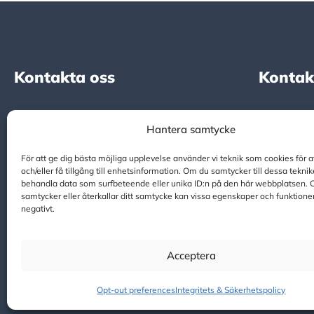
Kontakta oss
Kontak
Footer
Kontakta 
+46 (0) 143 126-20
Hantera samtycke
Scandinavi
INFO@DICTATOR.SE
informatio
För att ge dig bästa möjliga upplevelse använder vi teknik som cookies för at
och/eller få tillgång till enhetsinformation. Om du samtycker till dessa teknik
våra produ
behandla data som surfbeteende eller unika ID:n på den här webbplatsen. 
samtycker eller återkallar ditt samtycke kan vissa egenskaper och funktione
negativt.
> Kontakta
Acceptera
Opt-out preferences
Integritets & Säkerhetspolicy