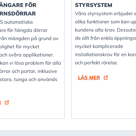
ÄNGARE FÖR
STYRSYSTEM
RNSDÖRRAR
Våra styrsystem erbjuder
olika funktioner som kan up
S automatiska
kundens alla krav. Dessut
re för hängda dörrar
de allt från enkla öppningsrö
 från mängden på grund av
mycket komplicerade
lighet för mycket
installationskrav för en kon
ch svåra applikationer.
och perfekt rörelse.
an vi lösa problem för alla
örrar och portar, inklusive
LÄS MER
stora, tunga och används
R