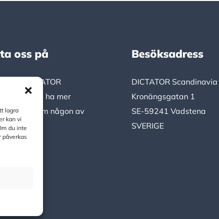
ta oss på
Besöksadress
oss på DICTATOR
DICTATOR Scandinavia
a om du vill ha mer
Kronängsgatan 1
n eller råd om någon av
SE-59241 Vadstena
t lagra
er kan vi
kter.
SVERIGE
Om du inte
r påverkas
 oss här!