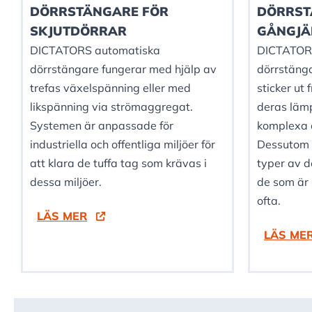
DÖRRSTÄNGARE FÖR
DÖRRST
SKJUTDÖRRAR
GÅNGJÄ
DICTATORS automatiska
DICTATOR
dörrstängare fungerar med hjälp av
dörrstänga
trefas växelspänning eller med
sticker ut
likspänning via strömaggregat.
deras lämp
Systemen är anpassade för
komplexa o
industriella och offentliga miljöer för
Dessutom k
att klara de tuffa tag som krävas i
typer av d
dessa miljöer.
de som är 
ofta.
LÄS MER
LÄS ME