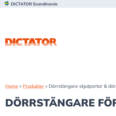
Hoppa
Hoppa
Hoppa
DICTATOR Scandinavia
till
till
till
huvudnavigering
huvudinnehåll
sidfot
Home
»
Produkter
»
Dörrstängare skjutportar & dör
DÖRRSTÄNGARE FÖR