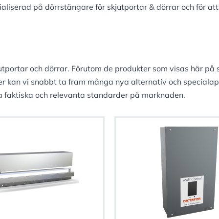
liserad på dörrstängare för skjutportar & dörrar och för at
tportar och dörrar. Förutom de produkter som visas här på s
kan vi snabbt ta fram många nya alternativ och specialappl
la faktiska och relevanta standarder på marknaden.