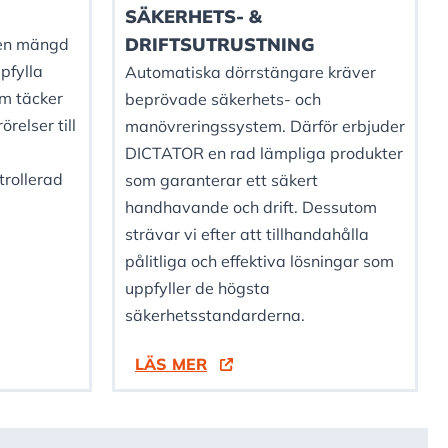
SÄKERHETS- &
DRIFTSUTRUSTNING
 en mängd
pfylla
Automatiska dörrstängare kräver
om täcker
beprövade säkerhets- och
relser till
manövreringssystem. Därför erbjuder
DICTATOR en rad lämpliga produkter
trollerad
som garanterar ett säkert
handhavande och drift. Dessutom
strävar vi efter att tillhandahålla
pålitliga och effektiva lösningar som
uppfyller de högsta
säkerhetsstandarderna.
LÄS MER