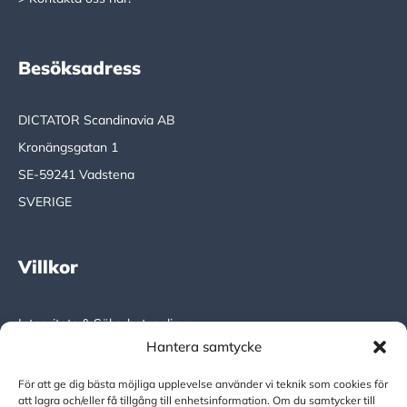
Besöksadress
DICTATOR Scandinavia AB
Kronängsgatan 1
SE-59241 Vadstena
SVERIGE
Villkor
Integritets & Säkerhetspolicy
Hantera samtycke
DICTATOR Global
För att ge dig bästa möjliga upplevelse använder vi teknik som cookies för
att lagra och/eller få tillgång till enhetsinformation. Om du samtycker till