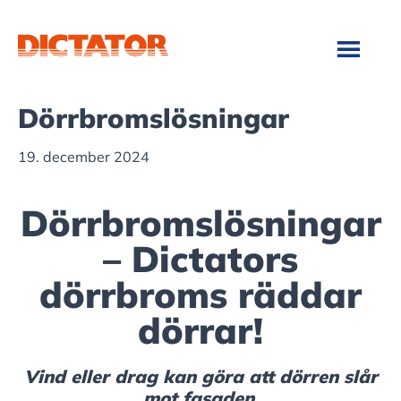
Hoppa
Hoppa
till
till
huvudinnehåll
sidfot
Dörrbromslösningar
19. december 2024
Dörrbromslösningar
– Dictators
dörrbroms räddar
dörrar!
Vind eller drag kan göra att dörren slår
mot fasaden,