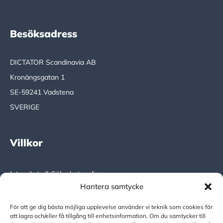
Besöksadress
DICTATOR Scandinavia AB
Kronängsgatan 1
SE-59241 Vadstena
SVERIGE
Villkor
Integritets & Säkerhetspolicy
Hantera samtycke
DICTATOR Global
För att ge dig bästa möjliga upplevelse använder vi teknik som cookies för
att lagra och/eller få tillgång till enhetsinformation. Om du samtycker till