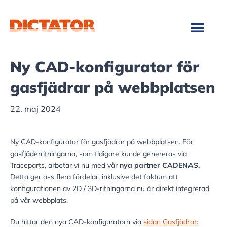
Hoppa
Hoppa
till
till
huvudinnehåll
sidfot
Ny CAD-konfigurator för
gasfjädrar på webbplatsen
22. maj 2024
Ny CAD-konfigurator för gasfjädrar på webbplatsen. För
gasfjäderritningarna, som tidigare kunde genereras via
Traceparts, arbetar vi nu med vår
nya partner CADENAS.
Detta ger oss flera fördelar, inklusive det faktum att
konfigurationen av 2D / 3D-ritningarna nu är direkt integrerad
på vår webbplats.
Du hittar den nya CAD-konfiguratorn via
sidan Gasfjädrar: