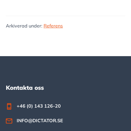
Arkiverad under:
Referens
Footer
Kontakta oss
+46 (0) 143 126-20
INFO@DICTATOR.SE