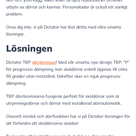
dörr och yttervägg, vilket leder till dyra reparationer och/eller
utbyte av dörrar och karmar. Personskador är också ett vanligt
problem.
Oroa dig inte, vi på Dictator har löst detta med våra smarta
lösningar.
Lösningen
Dictator TBP
dörrbromsar
! Med vår smarta, nya design TBP, ”P”
för progressiv dämpning, kan skoldörrar enkelt öppnas till cirka
55 grader utan motstånd. Därefter sker en mjuk progressiv
dämpning.
TBP dörrbromsarna fungerar perfekt för skoldörrar som är
utrymningsdörrar och dörrar med installerad dörrautomatik.
Oavsett storlek och dörrfunktion har vi på Dictator lösningen för
att förhindra att skoldörrarna skadas!